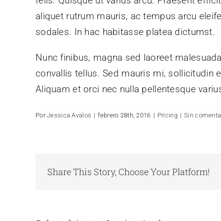
felis. Quisque ut varius arcu. Praesent effici
aliquet rutrum mauris, ac tempus arcu eleifen
sodales. In hac habitasse platea dictumst.
Nunc finibus, magna sed laoreet malesuada, 
convallis tellus. Sed mauris mi, sollicitudin
Aliquam et orci nec nulla pellentesque varius
Por
Jessica Avalos
|
febrero 28th, 2016
|
Pricing
|
Sin comenta
Share This Story, Choose Your Platform!