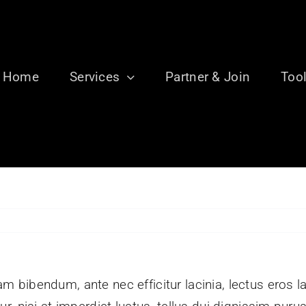
Home
Services
Partner & Join
Too
am bibendum, ante nec efficitur lacinia, lectus eros l