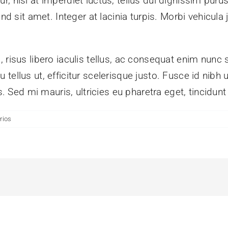
tur, nisi at imperdiet luctus, tellus dui dignissim pu
d sit amet. Integer at lacinia turpis. Morbi vehicula j
risus libero iaculis tellus, ac consequat enim nunc 
 eu tellus ut, efficitur scelerisque justo. Fusce id ni
. Sed mi mauris, ultricies eu pharetra eget, tincidunt
rios