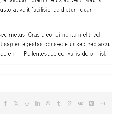
rus, et aliquam diam metus ac velit. Mauris
usto at velit facilisis, ac dictum quam
sed metus. Cras a condimentum elit, vel
bh ut sapien egestas consectetur sed nec arcu.
 eu enim. Pellentesque convallis dolor nisl.
Facebook
X
Reddit
LinkedIn
WhatsApp
Tumblr
Pinterest
Vk
Xing
Correo
electrónico