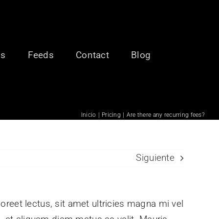
ls
Feeds
Contact
Blog
Inicio
Pricing
Are there any recurring fees?
Siguiente
aoreet lectus, sit amet ultricies magna mi vel