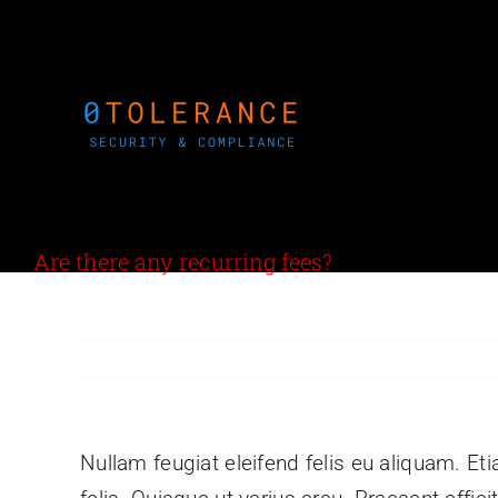
Saltar
al
contenido
Are there any recurring fees?
Nullam feugiat eleifend felis eu aliquam. Eti